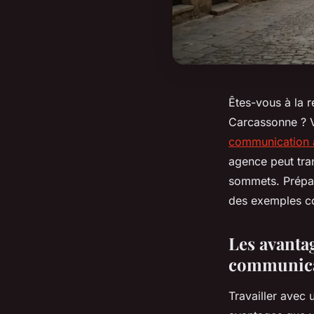
Êtes-vous à la 
Carcassonne ? 
communication 
agence peut tra
sommets. Prépar
des exemples co
Les avanta
communica
Travailler avec