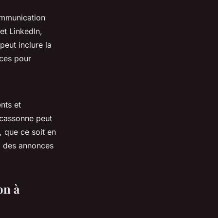
ommunication
t LinkedIn,
eut inclure la
nces pour
nts et
rcassonne peut
, que ce soit en
x, des annonces
on à