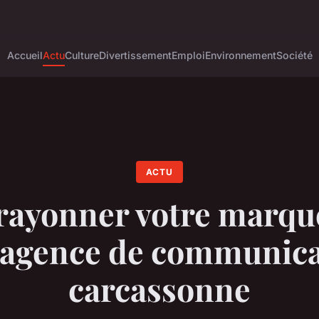
Accueil
Actu
Culture
Divertissement
Emploi
Environnement
Société
ACTU
 rayonner votre marqu
 agence de communica
carcassonne