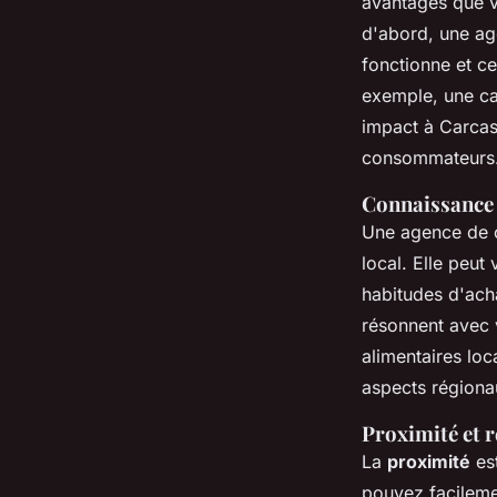
avantages que v
d'abord, une ag
fonctionne et c
exemple, une ca
impact à Carcas
consommateurs
Connaissance 
Une agence de 
local. Elle peu
habitudes d'ach
résonnent avec 
alimentaires lo
aspects régionau
Proximité et r
La
proximité
est
pouvez facileme