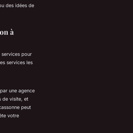
ou des idées de
ion à
 services pour
des services les
 par une agence
de visite, et
rcassonne peut
ète votre