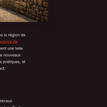
s la région de
agence de
ent une telle
de nouveaux
 pratiques, et
ct.
mbreux