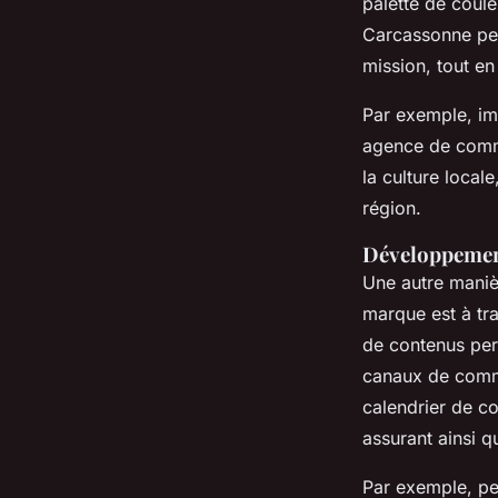
palette de coul
Carcassonne peut
mission, tout en
Par exemple, im
agence de commu
la culture local
région.
Développement
Une autre maniè
marque est à tr
de contenus per
canaux de comm
calendrier de co
assurant ainsi q
Par exemple, pe