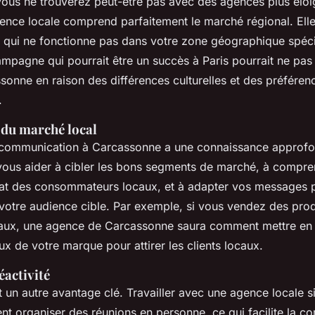
ous ne trouverez peut-être pas avec des agences plus éloi
ence locale comprend parfaitement le marché régional. Elle 
e qui ne fonctionne pas dans votre zone géographique spéci
mpagne qui pourrait être un succès à Paris pourrait ne pas
sonne en raison des différences culturelles et des préféren
.
du marché local
communication à Carcassonne a une
connaissance approfo
t vous aider à cibler les bons segments de marché, à compre
at des consommateurs locaux, et à adapter vos messages p
votre audience cible. Par exemple, si vous vendez des prod
caux, une agence de Carcassonne saura comment mettre en 
x de votre marque pour attirer les clients locaux.
éactivité
 un autre avantage clé. Travailler avec une agence locale s
nt organiser des réunions en personne, ce qui facilite la c