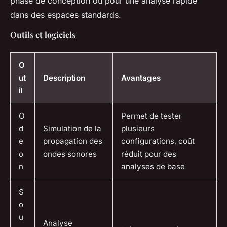
phase de conception ou pour une analyse rapide
dans des espaces standards.
Outils et logiciels
O
ut
Description
Avantages
il
O
Permet de tester
d
Simulation de la
plusieurs
e
propagation des
configurations, coût
o
ondes sonores
réduit pour des
n
analyses de base
S
o
u
Analyse