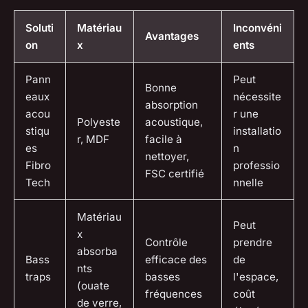
Soluti
Matériau
Inconvéni
Avantages
on
x
ents
Pann
Peut
Bonne
eaux
nécessite
absorption
acou
r une
Polyeste
acoustique,
stiqu
installatio
r, MDF
facile à
es
n
nettoyer,
Fibro
professio
FSC certifié
Tech
nnelle
Matériau
Peut
x
Contrôle
prendre
absorba
Bass
efficace des
de
nts
traps
basses
l'espace,
(ouate
fréquences
coût
de verre,