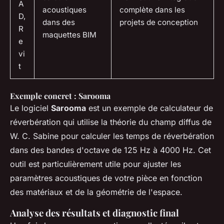
A
acoustiques
complète dans les
D,
dans des
projets de conception
R
maquettes BIM
e
vi
t
Exemple concret : Sarooma
Le logiciel
Sarooma
est un exemple de calculateur de
réverbération qui utilise la théorie du champ diffus de
W. C. Sabine pour calculer les temps de réverbération
dans des bandes d'octave de 125 Hz à 4000 Hz. Cet
outil est particulièrement utile pour ajuster les
paramètres acoustiques de votre pièce en fonction
des matériaux et de la géométrie de l'espace.
Analyse des résultats et diagnostic final