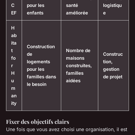
C
pour les
santé
logistiqu
EF
enfants
améliorée
e
H
ab
ita
Construction
t
Nombre de
de
Construc
fo
maisons
logements
tion,
r
construites,
pour les
gestion
H
familles
familles dans
de projet
u
aidées
le besoin
m
an
ity
Fixer des objectifs clairs
Une fois que vous avez choisi une organisation, il est