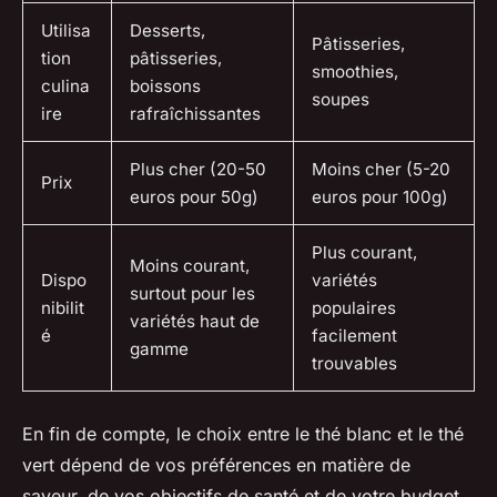
Utilisa
Desserts,
Pâtisseries,
tion
pâtisseries,
smoothies,
culina
boissons
soupes
ire
rafraîchissantes
Plus cher (20-50
Moins cher (5-20
Prix
euros pour 50g)
euros pour 100g)
Plus courant,
Moins courant,
Dispo
variétés
surtout pour les
nibilit
populaires
variétés haut de
é
facilement
gamme
trouvables
En fin de compte, le choix entre le thé blanc et le thé
vert dépend de vos préférences en matière de
saveur, de vos objectifs de santé et de votre budget.