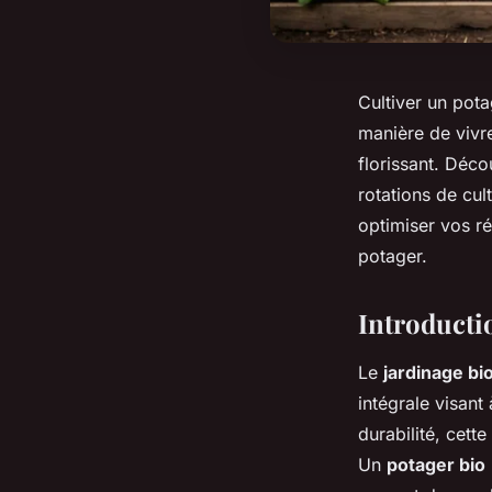
Cultiver un pota
manière de vivre
florissant. Déco
rotations de cul
optimiser vos ré
potager.
Introducti
Le
jardinage bi
intégrale visant
durabilité, cett
Un
potager bio