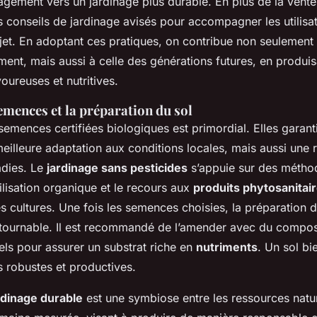
ngagement vers un jardinage plus durable. En plus de la vente
 conseils de jardinage avisés pour accompagner les utilisat
jet. En adoptant ces pratiques, on contribue non seulement 
ent, mais aussi à celle des générations futures, en produi
oureuses et nutritives.
emences et la préparation du sol
emences certifiées biologiques est primordial. Elles garant
illeure adaptation aux conditions locales, mais aussi une 
adies. Le
jardinage sans pesticides
s’appuie sur des méthod
rtilisation organique et le recours aux
produits phytosanitair
s cultures. Une fois les semences choisies, la préparation d
tournable. Il est recommandé de l’amender avec du compos
urels pour assurer un substrat riche en
nutriments
. Un sol bi
s robustes et productives.
rdinage durable
est une symbiose entre les ressources natur