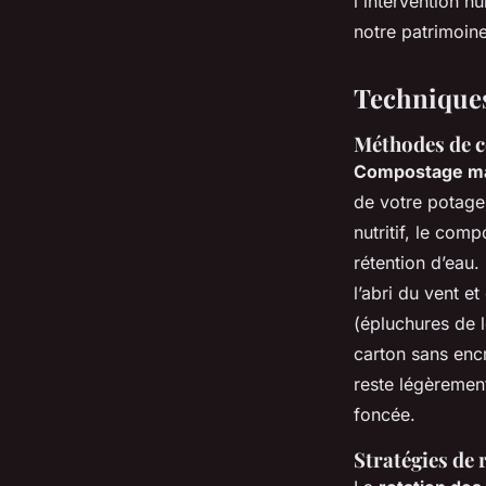
l'intervention 
notre patrimoine
Techniques
Méthodes de c
Compostage m
de votre potage
nutritif, le comp
rétention d’eau
.
l’abri du vent e
(épluchures de l
carton sans encr
reste légèrement
foncée.
Stratégies de 