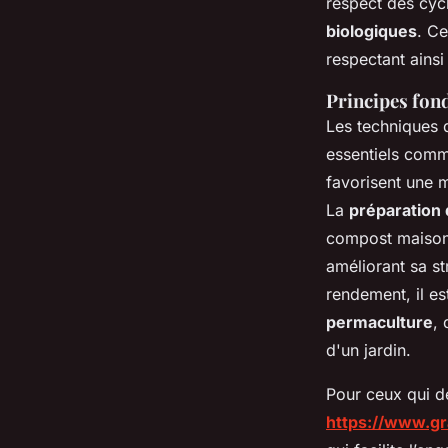
respect des cycl
biologiques
. Ce
respectant ainsi
Principes fon
Les techniques
essentiels com
favorisent une 
La
préparation 
compost maison r
améliorant sa s
rendement, il e
permaculture
, 
d'un jardin.
Pour ceux qui d
https://www.gra