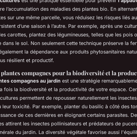
 cultures
est une pratique essentielle pour prévenir
l'appau
ntre l’accumulation des maladies des plantes bio. En alternant
tes sur une même parcelle, vous réduisez les risques liés au
sistent d’une saison à l’autre. Par exemple, après une cult
s carottes, plantez des légumineuses, telles que les pois o
te dans le sol. Non seulement cette technique préserve la ferti
 également la dépendance aux produits phytosanitaires natu
s résilient et productif.
plantes compagnes pour la biodiversité et la produc
ntes compagnes au jardin
est une stratégie remarquableme
a fois la biodiversité et la productivité de votre espace. Ce
cultures permettent de repousser naturellement les insectes
 leur toxicité. Par exemple, planter du basilic à côté des t
issance de ces dernières en éloignant certains parasites. Des
s attirent les insectes pollinisateurs et prédateurs de pucer
énérale du jardin. La diversité végétale favorise aussi l'équi