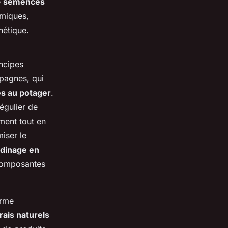
e
semences
imiques,
nétique.
incipes
mpagnes, qui
es au potager
.
égulier de
ment tout en
iser le
rdinage en
s composantes
orme
rais naturels