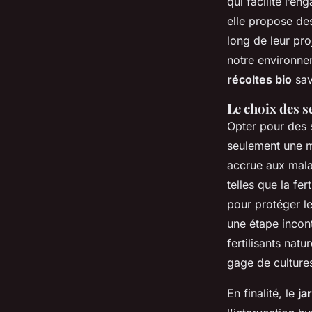
qui facilite l’e
elle propose des
long de leur pro
notre environnem
récoltes bio
sav
Le choix des s
Opter pour des s
seulement une me
accrue aux mal
telles que la fe
pour protéger le
une étape incon
fertilisants nat
gage de culture
En finalité, le
ja