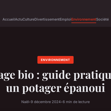
Accueil
Actu
Culture
Divertissement
Emploi
Environnement
Société
ENVIRONNEMENT
age bio : guide pratiq
un potager épanoui
Naël
•
9 décembre 2024
•
6 min de lecture