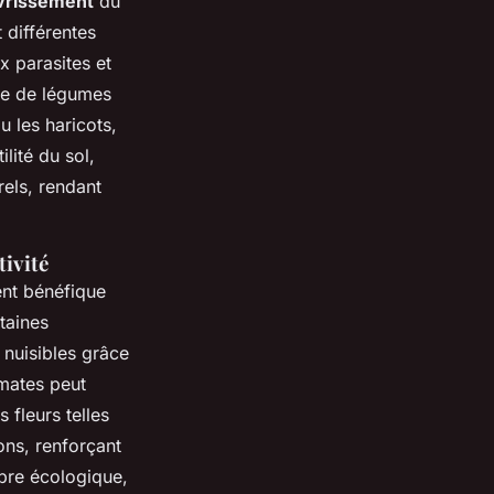
vrissement
du
 différentes
x parasites et
ure de légumes
u les haricots,
lité du sol,
rels, rendant
tivité
nt bénéfique
rtaines
 nuisibles grâce
omates peut
 fleurs telles
ons, renforçant
libre écologique,