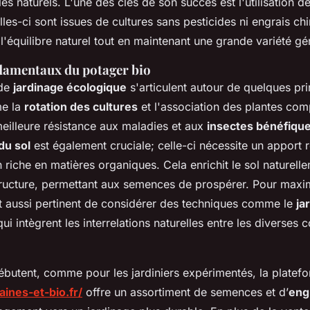
es naturels. L'une des clés de son succès est l'utilisation d
lles-ci sont issues de cultures sans pesticides ni engrais ch
 l'équilibre naturel tout en maintenant une grande variété gé
damentaux du potager bio
 de
jardinage écologique
s'articulent autour de quelques pr
me la
rotation des cultures
et l'association des plantes co
meilleure résistance aux maladies et aux
insectes bénéfiqu
du sol
est également cruciale; celle-ci nécessite un apport r
iche en matières organiques. Cela enrichit le sol naturelle
tructure, permettant aux semences de prospérer. Pour maxim
st aussi pertinent de considérer des techniques comme le
ja
qui intègrent les interrelations naturelles entre les diverse
ébutent, comme pour les jardiniers expérimentés, la platef
ines-et-bio.fr/
offre un assortiment de semences et d’
eng