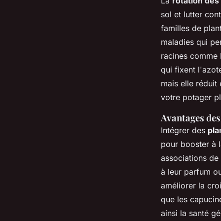
La
rotation des
sol et lutter co
familles de plan
maladies qui per
racines comme le
qui fixent l'azo
mais elle réduit
votre potager plu
Avantages des 
Intégrer des
pla
pour booster à l
associations de 
à leur parfum ou
améliorer la cro
que les capucine
ainsi la santé g