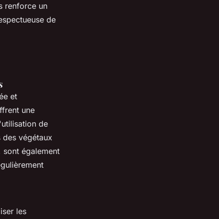
s renforce un
respectueuse de
s
ée et
frent une
utilisation de
s des végétaux
m, sont également
égulièrement
iser les