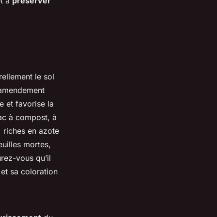
et à
préserver
ellement le sol
n amendement
e et favorise la
ac à compost
, à
, riches en azote
uilles mortes,
rez-vous qu’il
et sa coloration