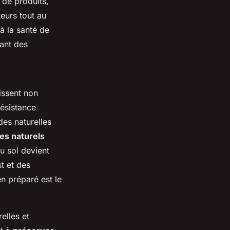
 de produits,
eurs tout au
à la santé de
sant des
issent non
résistance
es naturelles
es naturels
u sol devient
t et des
en préparé est le
elles et