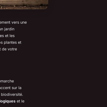
gement vers une
n jardin
es et les
os plantes et
t de votre
démarche
accent sur la
biodiversité.
logiques
et le