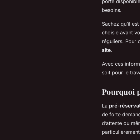
porte disponibl
besoins.
Sachez qu’il est
choisie avant vo
réguliers. Pour 
site
.
Avec ces inform
soit pour le trava
Pourquoi p
La
pré-réservat
de forte demande
d’attente ou mêm
particulièrement