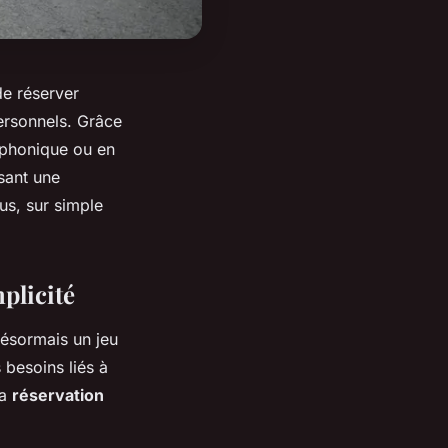
de réserver
personnels. Grâce
léphonique ou en
sant une
us, sur simple
plicité
désormais un jeu
 besoins liés à
la
réservation