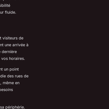
bilité
ur fluide.
t visiteurs de
nt une arrivée à
 dernière
 vos horaires.
nt un point
die des rues de
s
, même en
 besoins
sa périphérie.