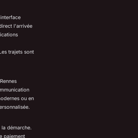
interface
rect l'arrivée
ications
Les trajets sont
Rennes
ommunication
 modernes ou en
personnalisée.
nt la démarche.
de paiement