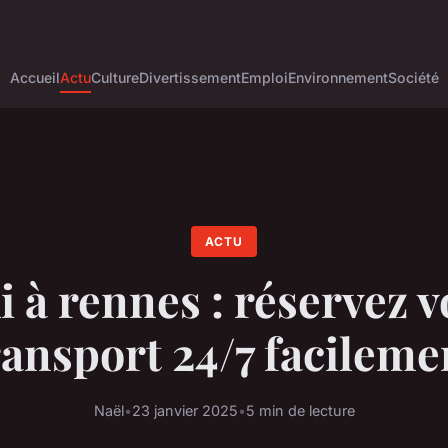
Accueil
Actu
Culture
Divertissement
Emploi
Environnement
Société
ACTU
i à rennes : réservez v
ransport 24/7 facileme
Naël
•
23 janvier 2025
•
5 min de lecture