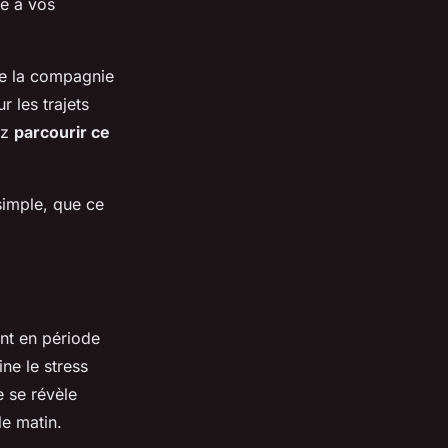
ée à vos
 de la compagnie
r les trajets
ez
parcourir ce
simple, que ce
nt en période
ne le stress
e se révèle
le matin.