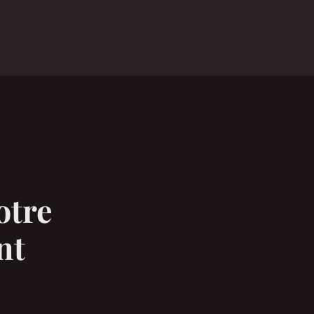
otre
nt