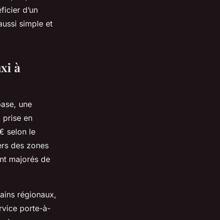
icier d’un
ussi simple et
xi à
base, une
a prise en
€ selon le
vers des zones
ent majorés de
ains régionaux,
rvice porte-à-