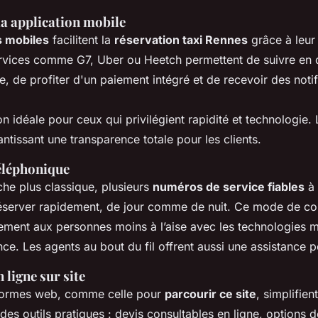
ia application mobile
s mobiles
facilitent la
réservation taxi Rennes
grâce à leur 
ervices comme G7, Uber ou Heetch permettent de suivre en di
e, de profiter d'un paiement intégré et de recevoir des notif
on idéale pour ceux qui privilégient rapidité et technologie. 
antissant une transparence totale pour les clients.
éléphonique
he plus classique, plusieurs
numéros de service fiables
à 
éserver rapidement, de jour comme de nuit. Ce mode de c
tement aux personnes moins à l’aise avec les technologies
nce. Les agents au bout du fil offrent aussi une assistance 
 ligne sur site
eformes web, comme celle pour
parcourir ce site
, simplifie
des outils pratiques : devis consultables en ligne, options 