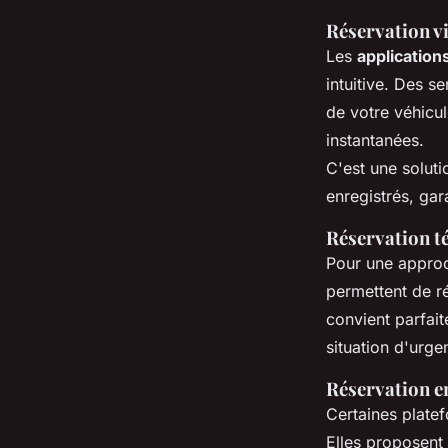
Réservation v
Les
application
intuitive. Des s
de votre véhicul
instantanées.
C'est une soluti
enregistrés, gar
Réservation t
Pour une approc
permettent de r
convient parfai
situation d'urge
Réservation en
Certaines plat
Elles proposent 