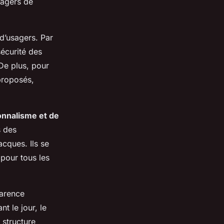
sagers de
 d’usagers. Par
sécurité des
De plus, pour
proposés,
onnalisme et de
s des
cques. Ils se
 pour tous les
parence
t le jour, le
 structure