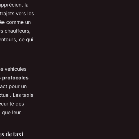
pprécient la
trajets vers les
tée comme un
es chauffeurs,
ntours, ce qui
es véhicules
s
protocoles
tact pour un
tuel. Les taxis
écurité des
 que leur
es de taxi