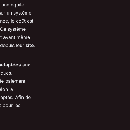
t une équité
 sur un système
née, le coût est
. Ce système
jet avant même
 depuis leur
site
.
 adaptées
aux
iques,
 de paiement
elon la
eptés. Afin de
s pour les