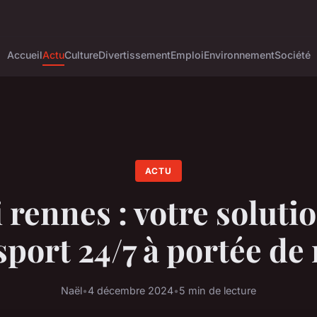
Accueil
Actu
Culture
Divertissement
Emploi
Environnement
Société
ACTU
 rennes : votre soluti
sport 24/7 à portée de
Naël
•
4 décembre 2024
•
5 min de lecture