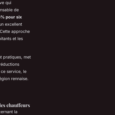
ive qui
onsable de
% pour six
 un excellent
 Cette approche
tants et les
t pratiques, met
réductions
ce service, le
égion rennaise.
des chauffeurs
cernant la