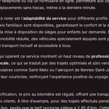
r téléphone ou via un formulaire en ligne, permettant aux u
déplacements sans tracas, même à la dernière minute.
à noter est l’
adaptabilité du service
pour différents profils
is familiaux sont disponibles, garantissant le confort et la 
 la mise à disposition de sièges pour enfants sur demande. 
 mobilité réduite, des véhicules spécialement équipés sont 
 transport inclusif et accessible à tous.
qui opèrent ce service montrent un haut niveau de
professi
ocale
, ce qui se traduit par des trajets optimisés et sûrs ver
pulaires comme Saint-Malo ou l'aéroport de Rennes-Saint-Ja
eur courtoisie, renforçant l'expérience positive du voyage
rification, le prix au kilomètre est régulé, offrant une trans
s clients. À titre d’exemple, pour des trajets effectués pendan
 €/km, tandis que le tarif nocturne s’élève à 2,85 €/km. Cette