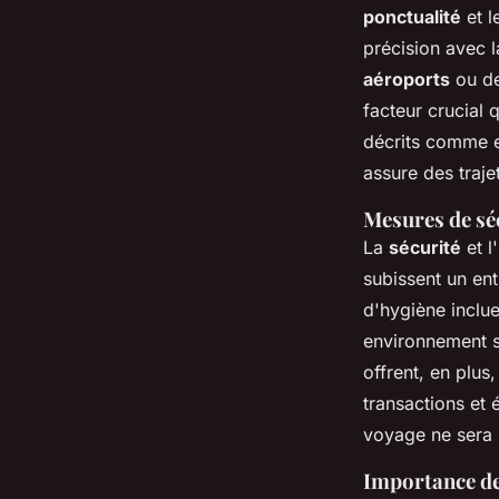
ponctualité
et l
précision avec l
aéroports
ou de
facteur crucial 
décrits comme e
assure des traje
Mesures de séc
La
sécurité
et l
subissent un ent
d'hygiène inclu
environnement sa
offrent, en plus
transactions et 
voyage ne sera 
Importance de 