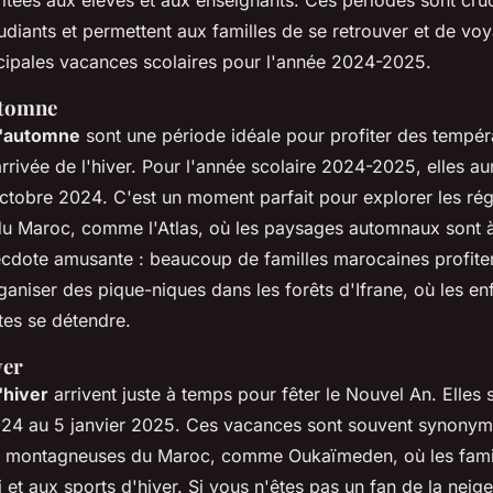
udiants et permettent aux familles de se retrouver et de voy
cipales vacances scolaires pour l'année 2024-2025.
utomne
d'automne
sont une période idéale pour profiter des tempér
rrivée de l'hiver. Pour l'année scolaire 2024-2025, elles au
octobre 2024
. C'est un moment parfait pour explorer les ré
 Maroc, comme l'Atlas, où les paysages automnaux sont à
ecdote amusante : beaucoup de familles marocaines profiten
aniser des pique-niques dans les forêts d'Ifrane, où les en
ltes se détendre.
ver
'hiver
arrivent juste à temps pour fêter le Nouvel An. Elles
24 au 5 janvier 2025
. Ces vacances sont souvent synonym
ns montagneuses du Maroc, comme Oukaïmeden, où les fami
 et aux sports d'hiver. Si vous n'êtes pas un fan de la neige