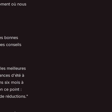
moment où nous
les bonnes
ues conseils
 les meilleures
ances d'été à
ns six mois à
n ce point :
 de réductions."