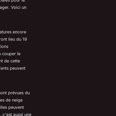
ager. Voici un
atures encore
ront lieu du
19
gions
 couper le
t de cette
fants peuvent
 sont prévues du
es de neige
lles peuvent
, c'est aussi une