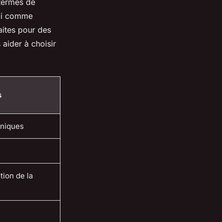
termes de
ski comme
aites pour des
aider à choisir
s
niques
tion de la