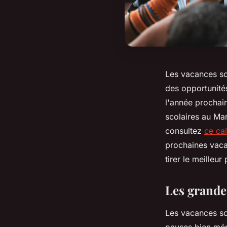
Les vacances sc
des opportunité
l'année prochai
scolaires au Ma
consultez
ce cal
prochaines vaca
tirer le meilleu
Les grande
Les vacances sco
pauses bien mér