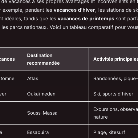
de vacances a ses propres avantages et inconvénients en 
ar exemple, pendant les
vacances d'hiver
, les stations de 
 idéales, tandis que les
vacances de printemps
sont parf
les parcs nationaux. Voici un tableau comparatif pour vous 
Destination
cances
Activités principale
recommandée
utomne
Atlas
Randonnées, pique-
ver
Oukaïmeden
Ski, sports d'hiver
Excursions, observa
Souss-Massa
nature
é
Essaouira
Plage, kitesurf