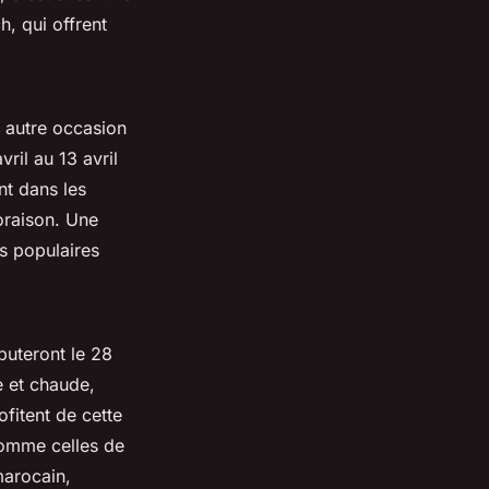
h, qui offrent
 autre occasion
vril au 13 avril
nt dans les
oraison. Une
s populaires
buteront le
28
e et chaude,
fitent de cette
comme celles de
marocain,