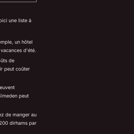
ici une liste à
emple, un hôtel
 vacances d'été.
oûts de
ir peut coûter
peuvent
kaïmeden peut
yez de manger au
 200 dirhams par