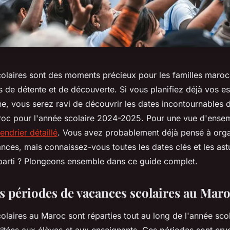
olaires sont des moments précieux pour les familles maroca
s de détente et de découverte. Si vous planifiez déjà vos 
ne, vous serez ravi de découvrir les dates incontournables
roc pour l'année scolaire 2024-2025. Pour une vue d'ense
endrier détaillé
. Vous avez probablement déjà pensé à orga
nces, mais connaissez-vous toutes les dates clés et les as
r parti ? Plongeons ensemble dans ce guide complet.
s périodes de vacances scolaires au Mar
laires au Maroc sont réparties tout au long de l'année scol
itées aux élèves et aux enseignants. Ces périodes sont cruc