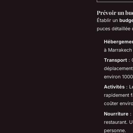
Prévoir un bud
Établir un
budge
puces détaillée 
Hébergeme
à Marrakech 
Transport
: 
déplacement.
environ 1000
Activités
: L
rapidement f
coûter envir
Nourriture
:
restaurant. 
personne.