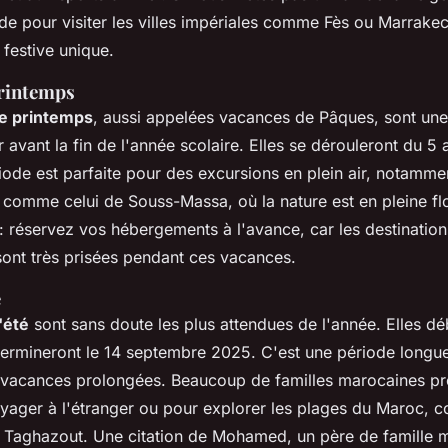
de pour visiter les villes impériales comme Fès ou Marrakec
festive unique.
rintemps
e printemps
, aussi appelées vacances de Pâques, sont une
 avant la fin de l'année scolaire. Elles se dérouleront du
5 a
riode est parfaite pour des excursions en plein air, notamme
 comme celui de Souss-Massa, où la nature est en pleine fl
: réservez vos hébergements à l'avance, car les destination
nt très prisées pendant ces vacances.
é
'été
sont sans doute les plus attendues de l'année. Elles dé
termineront le
14 septembre 2025
. C'est une période longu
 vacances prolongées. Beaucoup de familles marocaines pro
yager à l'étranger ou pour explorer les plages du Maroc, 
 Taghazout. Une citation de Mohamed, un père de famille 