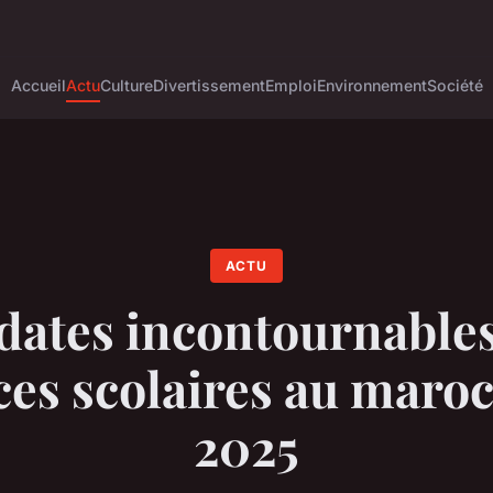
Accueil
Actu
Culture
Divertissement
Emploi
Environnement
Société
ACTU
dates incontournable
es scolaires au maro
2025