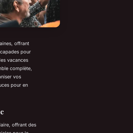
ines, offrant
escapades pour
 des vacances
mble complète,
niser vos
tuces pour en
oc
aire, offrant des
iales pour le