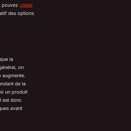
us pouvez
visiter
atif des options
 que la
général, on
e augmente.
endant de la
 si un produit
l est donc
iques avant