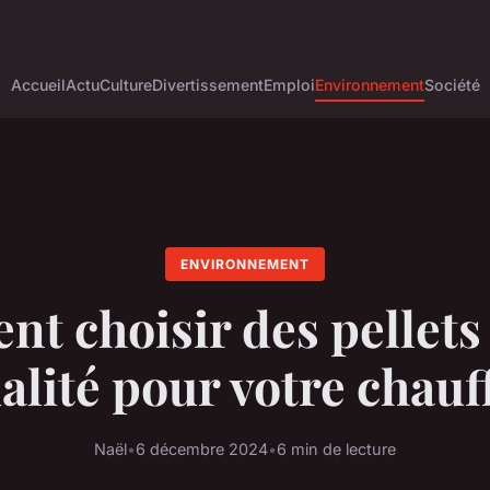
Accueil
Actu
Culture
Divertissement
Emploi
Environnement
Société
ENVIRONNEMENT
t choisir des pellets 
alité pour votre chauf
Naël
•
6 décembre 2024
•
6 min de lecture