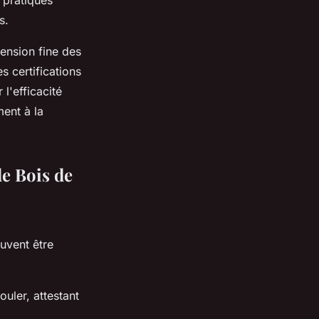
 pratiques
s.
ension fine des
es certifications
l'efficacité
ent à la
de Bois de
euvent être
ouler, attestant