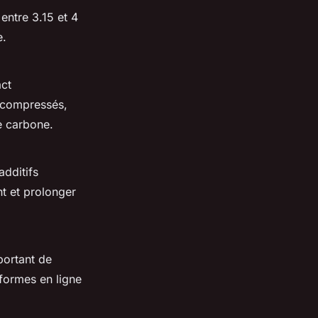
entre 3.15 et 4
e.
act
s compressés,
de carbone.
additifs
t et prolonger
portant de
eformes en ligne