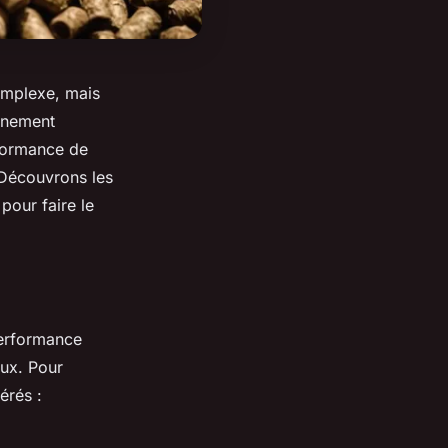
omplexe, mais
onnement
rformance de
 Découvrons les
 pour faire le
performance
aux. Pour
érés :