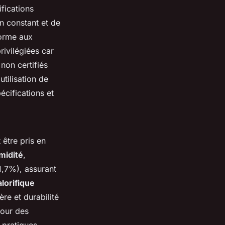
fications
n constant et de
forme aux
ivilégiées car
non certifiés
utilisation de
cifications et
 être pris en
midité
,
1,7%), assurant
lorifique
ère et durabilité
pour des