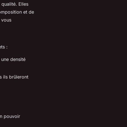
qualité. Elles
omposition et de
e vous
ts :
e une densité
s ils brûleront
on pouvoir